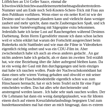
Löffelchen an Uri Geller Sauce, einmal die
Ichweiswirklichnichtwasaufdeinemzettelstehtsagsdirabertrotzdem-
Nummer und am Ende noch Seil-Knoten-Schere-Trick mit Frau aus
dem Publikum vorführen. Wenn einer so ein netter Kerl ist wie der
Desimo und so charmant plaudern kann und vielleicht dann weniger
zaubert und mehr spricht, dann macht Zauberngucken Spaß, und ich
muss keine Varietèvergiftung mit Sägespäne extra bekommen.
Jedenfalls hatte ich keine Lust auf Rauchengehen während Desimos
Darbietung. Beim Herrn Egersdörfer musste ich dann schon lachen
weil er schön erklärt hat warum der Fortschritt ausgerechnet beim
Butterkeks nicht Stattfindet und wie man die Filme in Videotheken
eigentlich richtig ordnet und was ein CDU-Film ist. Aber
zwischendurch habe ich auch an etwas anderes gedacht . An gar
nichts anderes habe ich gedacht, als er dann im zweiten Teil erzählt
hat, wie eine Beziehung über die Jahre aufregend bleiben kann. Da
ist ein wenig der Gaul mit ihm durchgegangen und kein einziges
mal habe ich rauchen wollen. Paule der Nachwuchskomödiant hat
dann einen sehr wirren Vortrag gehalten und obwohl er mit seiner
Glatze und der Flaschenbodenbrille eigentlich schon was zum
Hinschauen hermacht, hat er sich beim Teufel nicht für eine Figur
entscheiden wollen. Das hat alles sehr durcheinender und
anstrengend werden lassen . Ich habe sehr stark rauchen wollen. Der
Ole Lehmann hat dann ein wenig dampfgeplaudert, was für Idioten
einem doch auf einem Kreuzfahrturlaubsdings begegnen Und zum
hunderttausendsten mal hat einer an mich hingesagt, dass es extrem