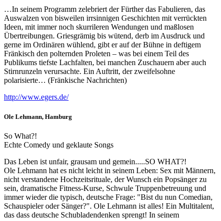
…In seinem Programm zelebriert der Fürther das Fabulieren, das
Auswalzen von bisweilen irrsinnigen Geschichten mit verrückten
Ideen, mit immer noch skurrileren Wendungen und maßlosen
Übertreibungen. Griesgrämig bis wütend, derb im Ausdruck und
gerne im Ordinären wühlend, gibt er auf der Bühne in deftigem
Fränkisch den polternden Proleten – was bei einem Teil des
Publikums tiefste Lachfalten, bei manchen Zuschauern aber auch
Stirnrunzeln verursachte. Ein Auftritt, der zweifelsohne
polarisierte… (Fränkische Nachrichten)
http://www.egers.de/
Ole Lehmann
, Hamburg
So What?!
Echte Comedy und geklaute Songs
Das Leben ist unfair, grausam und gemein.....SO WHAT?!
Ole Lehmann hat es nicht leicht in seinem Leben: Sex mit Männern,
nicht verstandene Hochzeitsrituale, der Wunsch ein Popsänger zu
sein, dramatische Fitness-Kurse, Schwule Truppenbetreuung und
immer wieder die typisch, deutsche Frage: "Bist du nun Comedian,
Schauspieler oder Sänger?". Ole Lehmann ist alles! Ein Multitalent,
das dass deutsche Schubladendenken sprengt! In seinem