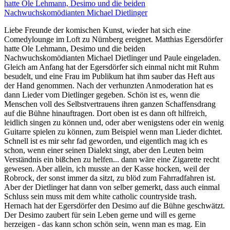
hatte Ole Lehmann, Desimo und die beiden
Nachwuchskomödianten Michael Dietlinger
Liebe Freunde der komischen Kunst, wieder hat sich eine
Comedylounge im Loft zu Nürnberg ereignet. Matthias Egersdörfer
hatte Ole Lehmann, Desimo und die beiden
Nachwuchskomödianten Michael Dietlinger und Paule eingeladen.
Gleich am Anfang hat der Egersdörfer sich einmal nicht mit Ruhm
besudelt, und eine Frau im Publikum hat ihm sauber das Heft aus
der Hand genommen. Nach der verhunzten Anmoderation hat es
dann Lieder vom Dietlinger gegeben. Schön ist es, wenn die
Menschen voll des Selbstvertrauens ihren ganzen Schaffensdrang
auf die Bühne hinauftragen. Dort oben ist es dann oft hilfreich,
leidlich singen zu können und, oder aber wenigstens oder ein wenig
Guitarre spielen zu können, zum Beispiel wenn man Lieder dichtet.
Schnell ist es mir sehr fad geworden, und eigentlich mag ich es
schon, wenn einer seinen Dialekt singt, aber den Leuten beim
Verständnis ein bißchen zu helfen... dann wäre eine Zigarette recht
gewesen. Aber allein, ich musste an der Kasse hocken, weil der
Robrock, der sonst immer da sitzt, zu blöd zum Fahrradfahren ist.
Aber der Dietlinger hat dann von selber gemerkt, dass auch einmal
Schluss sein muss mit dem white catholic countryside trash.
Hernach hat der Egersdörfer den Desimo auf die Bühne geschwätzt.
Der Desimo zaubert für sein Leben gerne und will es gerne
herzeigen - das kann schon schön sein, wenn man es mag. Ein