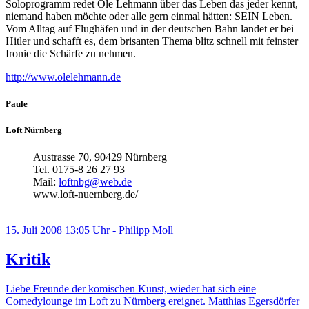
Soloprogramm redet Ole Lehmann über das Leben das jeder kennt,
niemand haben möchte oder alle gern einmal hätten: SEIN Leben.
Vom Alltag auf Flughäfen und in der deutschen Bahn landet er bei
Hitler und schafft es, dem brisanten Thema blitz schnell mit feinster
Ironie die Schärfe zu nehmen.
http://www.olelehmann.de
Paule
Loft Nürnberg
Austrasse 70, 90429 Nürnberg
Tel. 0175-8 26 27 93
Mail:
loftnbg@web.de
www.loft-nuernberg.de/
15. Juli 2008 13:05 Uhr - Philipp Moll
Kritik
Liebe Freunde der komischen Kunst, wieder hat sich eine
Comedylounge im Loft zu Nürnberg ereignet. Matthias Egersdörfer