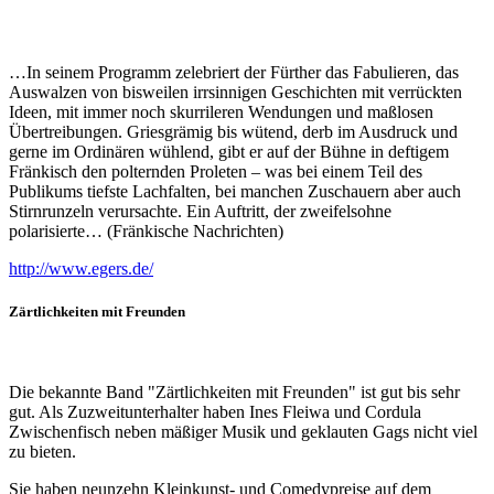
…In seinem Programm zelebriert der Fürther das Fabulieren, das
Auswalzen von bisweilen irrsinnigen Geschichten mit verrückten
Ideen, mit immer noch skurrileren Wendungen und maßlosen
Übertreibungen. Griesgrämig bis wütend, derb im Ausdruck und
gerne im Ordinären wühlend, gibt er auf der Bühne in deftigem
Fränkisch den polternden Proleten – was bei einem Teil des
Publikums tiefste Lachfalten, bei manchen Zuschauern aber auch
Stirnrunzeln verursachte. Ein Auftritt, der zweifelsohne
polarisierte… (Fränkische Nachrichten)
http://www.egers.de/
Zärtlichkeiten mit Freunden
Die bekannte Band "Zärtlichkeiten mit Freunden" ist gut bis sehr
gut. Als Zuzweitunterhalter haben Ines Fleiwa und Cordula
Zwischenfisch neben mäßiger Musik und geklauten Gags nicht viel
zu bieten.
Sie haben neunzehn Kleinkunst- und Comedypreise auf dem