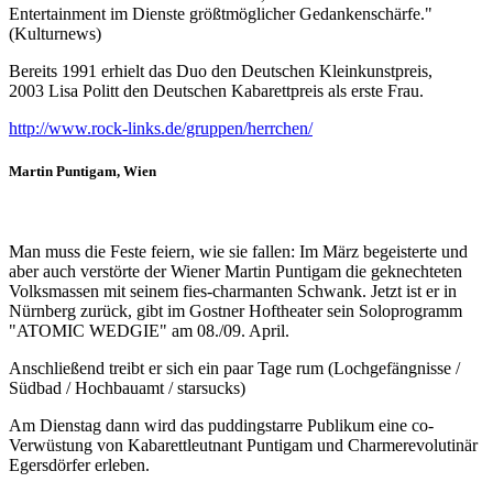
Entertainment im Dienste größtmöglicher Gedankenschärfe."
(Kulturnews)
Bereits 1991 erhielt das Duo den Deutschen Kleinkunstpreis,
2003 Lisa Politt den Deutschen Kabarettpreis als erste Frau.
http://www.rock-links.de/gruppen/herrchen/
Martin Puntigam
, Wien
Man muss die Feste feiern, wie sie fallen: Im März begeisterte und
aber auch verstörte der Wiener Martin Puntigam die geknechteten
Volksmassen mit seinem fies-charmanten Schwank. Jetzt ist er in
Nürnberg zurück, gibt im Gostner Hoftheater sein Soloprogramm
"ATOMIC WEDGIE" am 08./09. April.
Anschließend treibt er sich ein paar Tage rum (Lochgefängnisse /
Südbad / Hochbauamt / starsucks)
Am Dienstag dann wird das puddingstarre Publikum eine co-
Verwüstung von Kabarettleutnant Puntigam und Charmerevolutinär
Egersdörfer erleben.