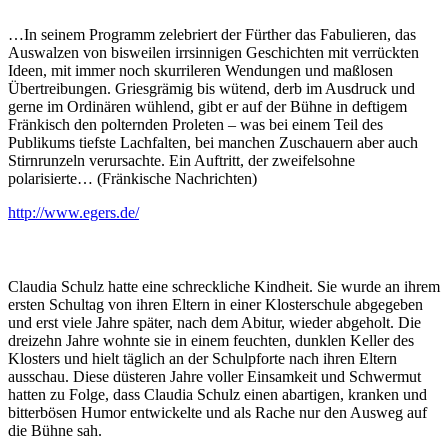
…In seinem Programm zelebriert der Fürther das Fabulieren, das
Auswalzen von bisweilen irrsinnigen Geschichten mit verrückten
Ideen, mit immer noch skurrileren Wendungen und maßlosen
Übertreibungen. Griesgrämig bis wütend, derb im Ausdruck und
gerne im Ordinären wühlend, gibt er auf der Bühne in deftigem
Fränkisch den polternden Proleten – was bei einem Teil des
Publikums tiefste Lachfalten, bei manchen Zuschauern aber auch
Stirnrunzeln verursachte. Ein Auftritt, der zweifelsohne
polarisierte… (Fränkische Nachrichten)
http://www.egers.de/
Claudia Schulz hatte eine schreckliche Kindheit. Sie wurde an ihrem
ersten Schultag von ihren Eltern in einer Klosterschule abgegeben
und erst viele Jahre später, nach dem Abitur, wieder abgeholt. Die
dreizehn Jahre wohnte sie in einem feuchten, dunklen Keller des
Klosters und hielt täglich an der Schulpforte nach ihren Eltern
ausschau. Diese düsteren Jahre voller Einsamkeit und Schwermut
hatten zu Folge, dass Claudia Schulz einen abartigen, kranken und
bitterbösen Humor entwickelte und als Rache nur den Ausweg auf
die Bühne sah.