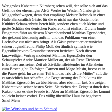
Wer großes Kabarett in Nürnberg sehen will, der sollte sich auf das
Gelände der ehemaligen AEG-Werke im Westen Nürnbergs in
Muggenhof wagen, denn dort empfängt Meister Robrock in einer
Halle allmonatlich Gäste, für die er nicht nur das Gostenhofer
Kultbier Schanzenbräu bereit hält, sondern eben auch kleine und
große Schätze der deutschen Kabarettkunst einlässt. Durchs bunte
Programm führt an diesem Novemberabend Matthias Egersdörfer,
der gekonnt übellaunig auftritt, und das Publikum von einer
Lachsalve zur nächsten bringt. Als Gäste präsentiert er zunächst
seinen Jugendfreund Philip Moll, der ähnlich zynisch wie
Egersdörfer vom Gesundheitswesen berichtet. Nach diesem
kurzweiligen Vortrag moderiert Matthias Egersdörfer den
Schauspieler Andre Maurice Müller an, der als Rene Eichhorn
Erlebnisse aus seiner Zeit als Zivildienstleistender im Altersheim
zum Besten gibt. Es folgen Carmen und Mago Masin, bevor es in
die Pause geht. Im zweiten Teil tritt das Trio „Eure Mütter“ auf, die
es tatsächlich fast schaffen, die Begeisterung des Publikums für
Matthias Egersdörfer zu überbieten, aber eben nur fast. Sie zeigen
Kabarett von seiner besten Seite. Sie ziehen den Zeitgeist durch den
Kakao, dass es eine Freude ist. Aber an Matthias Egersdörfer kommt
so leicht keiner vorbei. Das völlig überfüllte Haus ist begeistert.
Smul Meier