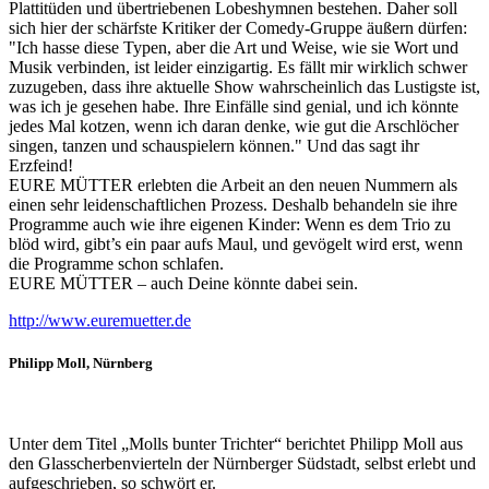
Plattitüden und übertriebenen Lobeshymnen bestehen. Daher soll
sich hier der schärfste Kritiker der Comedy-Gruppe äußern dürfen:
"Ich hasse diese Typen, aber die Art und Weise, wie sie Wort und
Musik verbinden, ist leider einzigartig. Es fällt mir wirklich schwer
zuzugeben, dass ihre aktuelle Show wahrscheinlich das Lustigste ist,
was ich je gesehen habe. Ihre Einfälle sind genial, und ich könnte
jedes Mal kotzen, wenn ich daran denke, wie gut die Arschlöcher
singen, tanzen und schauspielern können." Und das sagt ihr
Erzfeind!
EURE MÜTTER erlebten die Arbeit an den neuen Nummern als
einen sehr leidenschaftlichen Prozess. Deshalb behandeln sie ihre
Programme auch wie ihre eigenen Kinder: Wenn es dem Trio zu
blöd wird, gibt’s ein paar aufs Maul, und gevögelt wird erst, wenn
die Programme schon schlafen.
EURE MÜTTER – auch Deine könnte dabei sein.
http://www.euremuetter.de
Philipp Moll
, Nürnberg
Unter dem Titel „Molls bunter Trichter“ berichtet Philipp Moll aus
den Glasscherbenvierteln der Nürnberger Südstadt, selbst erlebt und
aufgeschrieben, so schwört er.