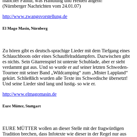
mancher Falltür, was Handlung und Helden angeht!“
(Nürnberger Nachrichten vom 24.01.07)
http://www.zwangsvorstellung.de
El Mago Masin
, Nürnberg
Zu hören gibt es deutsch-sprachige Lieder mit dem Tiefgang eines
Schlauchboots oder eines Schauffelraddampfers. Dazwischen gibt
es nichts. Sein Gitarrenspiel ist unterste Schublade, aber er sieht
verdammt gut aus. Und so wurde er auf seiner letzten Schweden-
Tournee mit seiner Band „Wildcamping“ zum „Mister Lappland“
gekürt. Schließlich wurden alle Texte ins Schwedische übersetzt!
Und seine Lieder sind lang und lustig- so wie er.
http://www.elmagomasin.de
Eure Mütter
, Stuttgart
EURE MÜTTER wollen an dieser Stelle mit der fragwürdigen
Tradition brechen, dass Infotexte wie dieser in der Regel nur aus